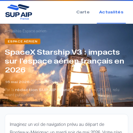
Carte
Actualités
›
›
Actualités
Espace aérien
ESPACE AÉRIEN
SpaceX Starship V3 : impacts
sur l'espace aérien français en
2026
·
5 min de lecture
16 mai 2026
Par la
rédaction SUP AIP France
— pilote pro (CPL/IR), relu
avant publication
Imaginez un vol de navigation prévu au départ de
Bordeaux-Mérignac un mardi soir de mai 2026. Votre plan