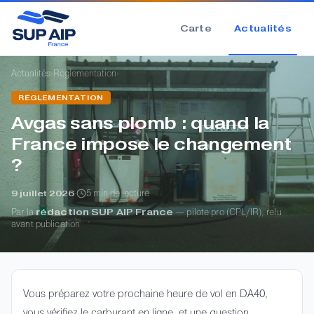
Carte
Actualités
›
›
Actualités
Réglementation
RÉGLEMENTATION
Avgas sans plomb : quand la
France impose le changement
?
·
5 min de lecture
9 juillet 2026
Par la
rédaction SUP AIP France
— pilote pro (CPL/IR), relu
avant publication
Vous préparez votre prochaine heure de vol en DA40,
vous vérifiez le carburant en ligne, et une question