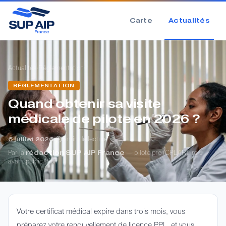
Carte
Actualités
›
›
Actualités
Réglementation
RÉGLEMENTATION
Quand obtenir sa visite
médicale de pilote en 2026 ?
·
5 min de lecture
6 juillet 2026
Par la
rédaction SUP AIP France
— pilote pro (CPL/IR), relu
avant publication
Votre certificat médical expire dans trois mois, vous
préparez votre renouvellement de licence PPL, et vous