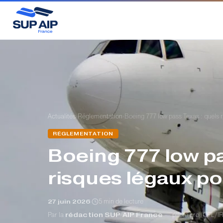
›
›
Actualités
Réglementation
RÉGLEMENTATION
Boeing 777 low pa
risques légaux pou
·
5 min de lecture
27 juin 2026
Par la
rédaction SUP AIP France
— pilote pro (CPL/IR)