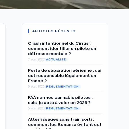
ARTICLES RÉCENTS
Crash intentionnel du Cirrus :
comment identifier un pilote en
détresse mentale ?
7 aout 2026
ACTUALITÉ
Perte de séparation aérienne : qui
est responsable légalement en
France ?
6 aout 2026
RÉGLEMENTATION
FAA normes cannabis pilotes :
suis-je apte à voler en 2026 ?
5 aout 2026
RÉGLEMENTATION
Atterrissages sans train sorti :
comment les Bonanza évitent cet