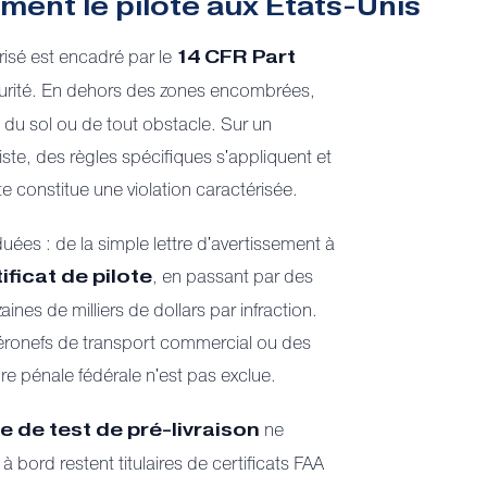
ment le pilote aux États-Unis
risé est encadré par le
14 CFR Part
sécurité. En dehors des zones encombrées,
 du sol ou de tout obstacle. Sur un
te, des règles spécifiques s'appliquent et
e constitue une violation caractérisée.
ées : de la simple lettre d'avertissement à
, en passant par des
ficat de pilote
ines de milliers de dollars par infraction.
aéronefs de transport commercial ou des
 pénale fédérale n'est pas exclue.
ne
 de test de pré-livraison
à bord restent titulaires de certificats FAA