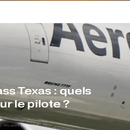
Boeing 777 low pass Texas : quels risques légaux pour le pilote ?
ss Texas : quels
r le pilote ?
, relu avant publication