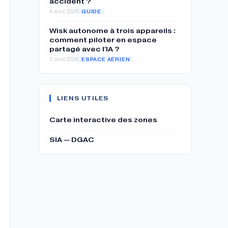
accident ?
4 aout 2026
GUIDE
Wisk autonome à trois appareils :
comment piloter en espace
partagé avec l'IA ?
3 aout 2026
ESPACE AÉRIEN
LIENS UTILES
Carte interactive des zones
SIA — DGAC