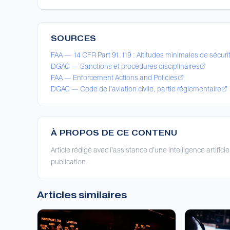
SOURCES
FAA — 14 CFR Part 91.119 : Altitudes minimales de sécuri
DGAC — Sanctions et procédures disciplinaires
FAA — Enforcement Actions and Policies
DGAC — Code de l'aviation civile, partie réglementaire
À PROPOS DE CE CONTENU
Article rédigé avec l'assistance d'une intelligence artificie
publication.
Articles similaires