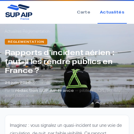
Carte
Actualités
›
›
Actualités
Réglementation
RÉGLEMENTATION
Rapports d'incident aérien :
faut-il les rendre publics en
France ?
·
5 min de lecture
26 juin 2026
Par la
rédaction SUP AIP France
— pilote pro (CPL/IR), relu
avant publication
Imaginez : vous signalez un quasi-incident sur une voie de
circulation, de nuit, par faible visibilité. Ce rapport