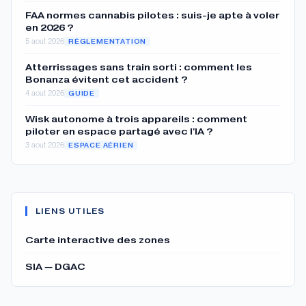
FAA normes cannabis pilotes : suis-je apte à voler
en 2026 ?
5 aout 2026
RÉGLEMENTATION
Atterrissages sans train sorti : comment les
Bonanza évitent cet accident ?
4 aout 2026
GUIDE
Wisk autonome à trois appareils : comment
piloter en espace partagé avec l'IA ?
3 aout 2026
ESPACE AÉRIEN
LIENS UTILES
Carte interactive des zones
SIA — DGAC