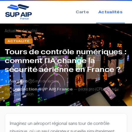
Carte
Actualités
›
›
Actualités
Actualité
ACTUALITÉ
Tours de contrôle numériques :
comment l'IA change la
sécurité aérienne en France ?
·
5 min de lecture
1 juin 2026
Par la
rédaction SUP AIP France
— pilote pro (CPL/IR), relu
avant publication
Imaginez un aéroport régional sans tour de contrôle
physique, où un seul opérateur surveille simultanément